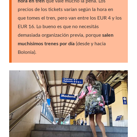
hora en tren
que vale mucho la pena. Los
precios de los tickets varían según la hora en
que tomes el tren, pero van entre los EUR 4 y los
EUR 16. Lo bueno es que no necesitás
demasiada organización previa, porque
salen
muchísimos trenes por día
(desde y hacia
Bolonia).