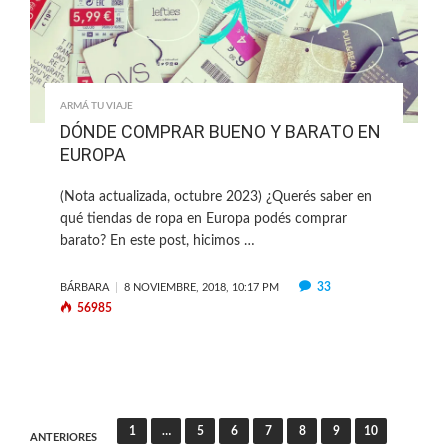
ARMÁ TU VIAJE
DÓNDE COMPRAR BUENO Y BARATO EN
EUROPA
(Nota actualizada, octubre 2023) ¿Querés saber en
qué tiendas de ropa en Europa podés comprar
barato? En este post, hicimos …
33
BÁRBARA
8 NOVIEMBRE, 2018, 10:17 PM
56985
Paginación
1
…
5
6
7
8
9
10
ANTERIORES