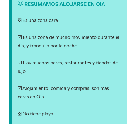
💡 RESUMAMOS ALOJARSE EN OIA
❎ Es una zona cara
☑️ Es una zona de mucho movimiento durante el
día, y tranquila por la noche
☑️ Hay muchos bares, restaurantes y tiendas de
lujo
☑️ Alojamiento, comida y compras, son más
caras en Oia
❎ No tiene playa