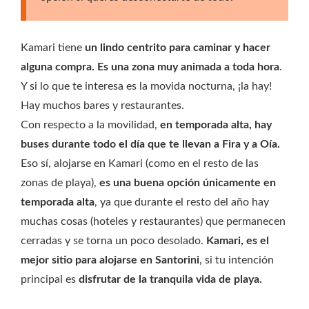
Kamari tiene
un lindo centrito para caminar y hacer
alguna compra. Es una zona muy animada a toda hora
.
Y si lo que te interesa es la movida nocturna, ¡la hay!
Hay muchos bares y restaurantes.
Con respecto a la movilidad,
en temporada alta, hay
buses durante todo el día que te llevan a Fira y a Oía.
Eso sí, alojarse en Kamari (como en el resto de las
zonas de playa),
es una buena opción únicamente en
temporada alta
, ya que durante el resto del año hay
muchas cosas (hoteles y restaurantes) que permanecen
cerradas y se torna un poco desolado.
Kamari, es el
mejor sitio para alojarse en Santorini
, si tu intención
principal es
disfrutar de la tranquila vida de playa.