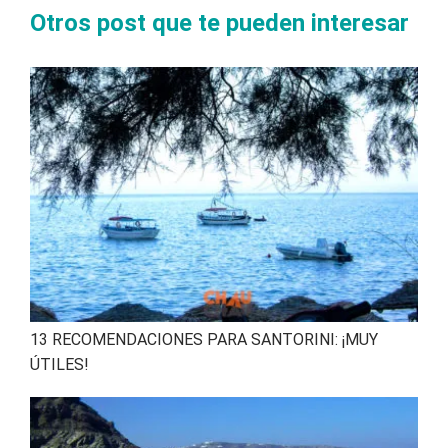
Otros post que te pueden interesar
13 RECOMENDACIONES PARA SANTORINI: ¡MUY
ÚTILES!