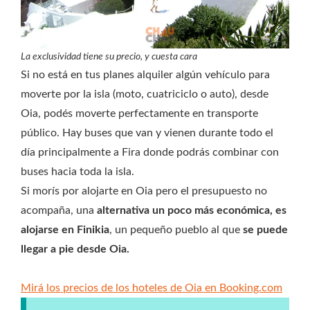
La exclusividad tiene su precio, y cuesta cara
Si no está en tus planes alquiler algún vehículo para
moverte por la isla (moto, cuatriciclo o auto), desde
Oia, podés moverte perfectamente en transporte
público. Hay buses que van y vienen durante todo el
día principalmente a Fira donde podrás combinar con
buses hacia toda la isla.
Si morís por alojarte en Oia pero el presupuesto no
acompaña, una
alternativa un poco más económica, es
alojarse en Finikia
, un pequeño pueblo al que
se puede
llegar a pie desde Oia.
Mirá los precios de los hoteles de Oia en Booking.com