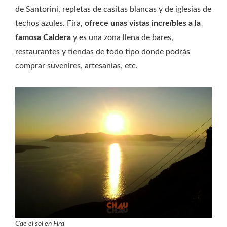
de Santorini, repletas de casitas blancas y de iglesias de
techos azules. Fira,
ofrece unas vistas increíbles a la
famosa Caldera
y es una zona llena de bares,
restaurantes y tiendas de todo tipo donde podrás
comprar suvenires, artesanías, etc.
Cae el sol en Fira