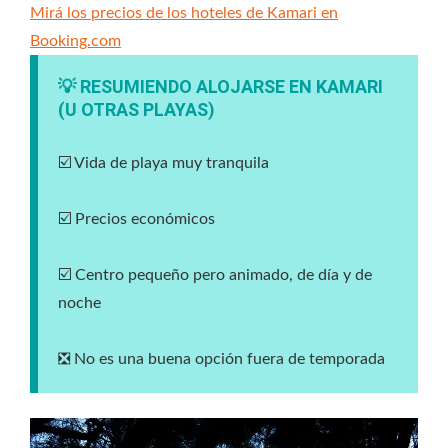
Mirá los precios de los hoteles de Kamari en
Booking.com
💡 RESUMIENDO ALOJARSE EN KAMARI
(U OTRAS PLAYAS)
☑️ Vida de playa muy tranquila
☑️ Precios económicos
☑️ Centro pequeño pero animado, de día y de
noche
❎ No es una buena opción fuera de temporada