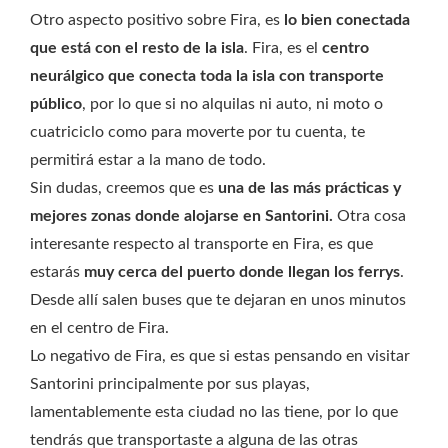
Otro aspecto positivo sobre Fira, es
lo bien conectada
que está con el resto de la isla
. Fira, es el
centro
neurálgico que conecta toda la isla con transporte
público
, por lo que si no alquilas ni auto, ni moto o
cuatriciclo como para moverte por tu cuenta, te
permitirá estar a la mano de todo.
Sin dudas, creemos que es
una de las más prácticas y
mejores zonas donde alojarse en Santorini.
Otra cosa
interesante respecto al transporte en Fira, es que
estarás
muy cerca del puerto donde llegan los ferrys
.
Desde allí salen buses que te dejaran en unos minutos
en el centro de Fira.
Lo negativo de Fira, es que si estas pensando en visitar
Santorini principalmente por sus playas,
lamentablemente esta ciudad no las tiene, por lo que
tendrás que transportaste a alguna de las otras