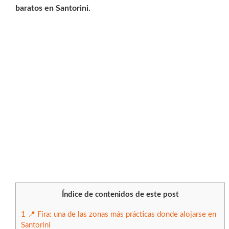
baratos en Santorini.
Índice de contenidos de este post
1
📍 Fira: una de las zonas más prácticas donde alojarse en
Santorini