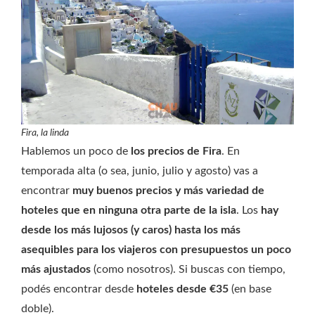
Fira, la linda
Hablemos un poco de
los precios de Fira
. En
temporada alta (o sea, junio, julio y agosto) vas a
encontrar
muy buenos precios y más variedad de
hoteles que en ninguna otra parte de la isla
. Los
hay
desde los más lujosos (y caros) hasta los más
asequibles para los viajeros con presupuestos un poco
más ajustados
(como nosotros). Si buscas con tiempo,
podés encontrar desde
hoteles desde €35
(en base
doble).