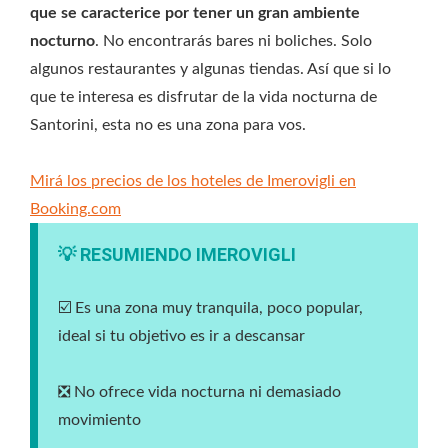
que se caracterice por tener un gran ambiente
nocturno
. No encontrarás bares ni boliches. Solo
algunos restaurantes y algunas tiendas. Así que si lo
que te interesa es disfrutar de la vida nocturna de
Santorini, esta no es una zona para vos.
Mirá los precios de los hoteles de Imerovigli en
Booking.com
💡 RESUMIENDO IMEROVIGLI
☑️ Es una zona muy tranquila, poco popular,
ideal si tu objetivo es ir a descansar
❎ No ofrece vida nocturna ni demasiado
movimiento