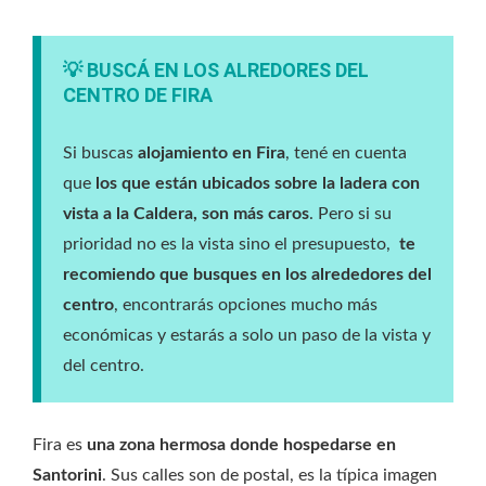
💡 BUSCÁ EN LOS ALREDORES DEL
CENTRO DE FIRA
Si buscas
alojamiento en Fira
, tené en cuenta
que
los que están ubicados sobre la ladera con
vista a la Caldera, son más caros
. Pero si su
prioridad no es la vista sino el presupuesto,
te
recomiendo que busques en los alrededores del
centro
, encontrarás opciones mucho más
económicas y estarás a solo un paso de la vista y
del centro.
Fira es
una zona hermosa
donde hospedarse en
Santorini
. Sus calles son de postal, es la típica imagen