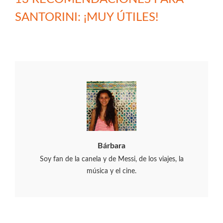
SANTORINI: ¡MUY ÚTILES!
Bárbara
Soy fan de la canela y de Messi, de los viajes, la
música y el cine.