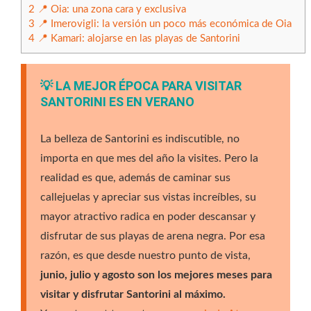
2
📍 Oia: una zona cara y exclusiva
3
📍 Imerovigli: la versión un poco más económica de Oia
4
📍 Kamari: alojarse en las playas de Santorini
💡 LA MEJOR ÉPOCA PARA VISITAR
SANTORINI ES EN VERANO
La belleza de Santorini es indiscutible, no
importa en que mes del año la visites. Pero la
realidad es que, además de caminar sus
callejuelas y apreciar sus vistas increíbles, su
mayor atractivo radica en poder descansar y
disfrutar de sus playas de arena negra. Por esa
razón, es que desde nuestro punto de vista,
junio, julio y agosto son los mejores meses para
visitar y disfrutar Santorini al máximo.