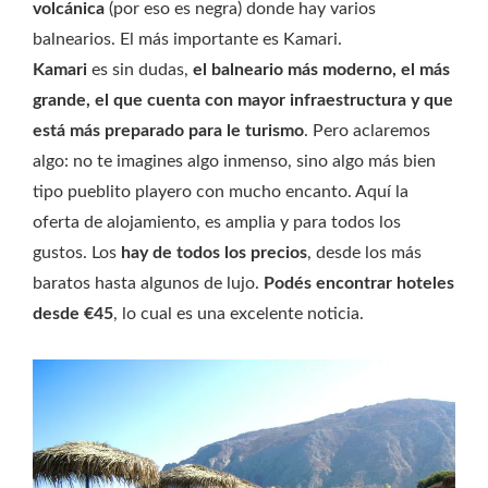
volcánica
(por eso es negra) donde hay varios
balnearios. El más importante es Kamari.
Kamari
es sin dudas,
el balneario más moderno, el más
grande, el que cuenta con mayor infraestructura y que
está más preparado para le turismo
. Pero aclaremos
algo: no te imagines algo inmenso, sino algo más bien
tipo pueblito playero con mucho encanto. Aquí la
oferta de alojamiento, es amplia y para todos los
gustos. Los
hay de todos los precios
, desde los más
baratos hasta algunos de lujo.
Podés encontrar hoteles
desde €45
, lo cual es una excelente noticia.