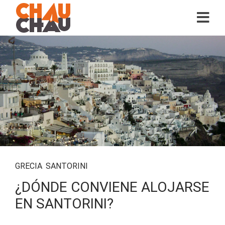
GRECIA
,
SANTORINI
¿DÓNDE CONVIENE ALOJARSE
EN SANTORINI?