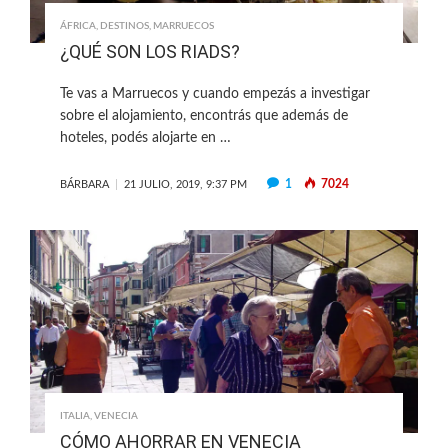
ÁFRICA
,
DESTINOS
,
MARRUECOS
¿QUÉ SON LOS RIADS?
Te vas a Marruecos y cuando empezás a investigar
sobre el alojamiento, encontrás que además de
hoteles, podés alojarte en …
1
7024
BÁRBARA
21 JULIO, 2019, 9:37 PM
ITALIA
,
VENECIA
CÓMO AHORRAR EN VENECIA