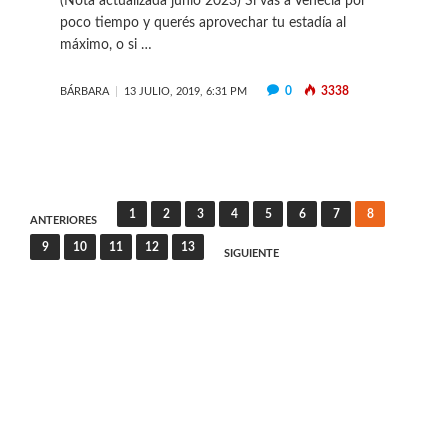
(Nota actualizada junio 2023) Si vas a Venecia por
poco tiempo y querés aprovechar tu estadía al
máximo, o si …
0
3338
BÁRBARA
13 JULIO, 2019, 6:31 PM
Paginación
1
2
3
4
5
6
7
8
ANTERIORES
de
9
10
11
12
13
SIGUIENTE
entradas